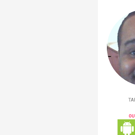
TA
OU