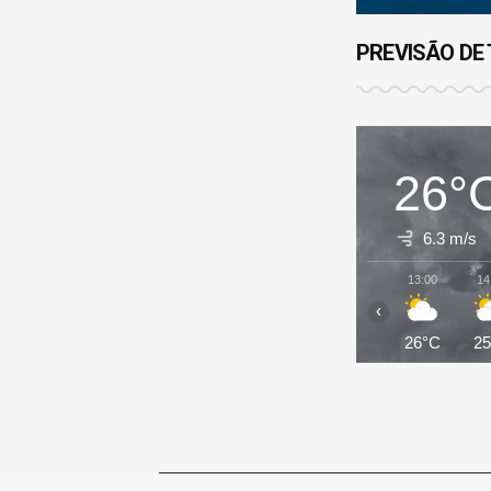
PREVISÃO DE
26°
6.3 m/s
13:00
14
‹
26°C
2